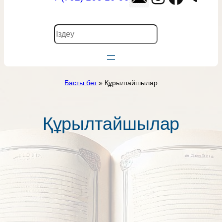
П
о
и
с
к
Басты бет
» Құрылтайшылар
Құрылтайшылар