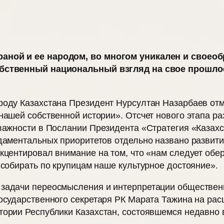
аной и ее народом, во многом уникален и своеоб
собственный национальный взгляд на свое прошл
ароду Казахстана Президент Нурсултан Назарбаев от
нашей собственной истории». Отсчет нового этапа ра
важности в Послании Президента «Стратегия «Казахс
даментальных приоритетов отдельно названо развити
кцентировал внимание на том, что «нам следует обе
 собирать по крупицам наше культурное достояние».
задачи переосмысления и интерпретации общественн
Государственного сек­ретаря РК Марата Тажина на 
тории Республики Казахстан, состоявшемся недавно