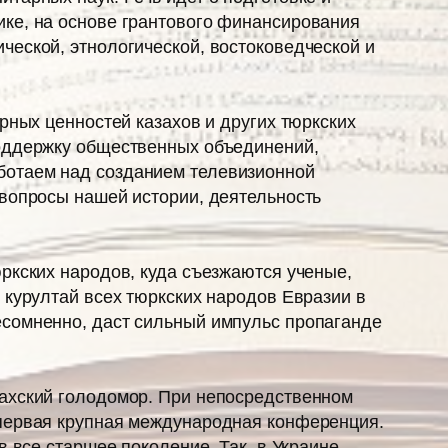
ике, на основе грантового финансирования
ческой, этнологической, востоковедческой и
рных ценностей казахов и других тюркских
поддержку общественных объединений,
ботаем над созданием телевизионной
 вопросы нашей истории, деятельность
ркских народов, куда съезжаются ученые,
 курултай всех тюркских народов Евразии в
есомненно, даст сильный импульс пропаганде
захский голодомор. При непосредственном
 первая крупная международная конференция.
в все старшее поколение. Так, в Украине