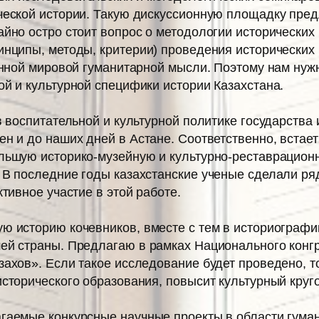
ческой истории. Такую дискуссионную площадку пред
айно остро стоит вопрос о методологии исторических
инципы, методы, критерии) проведения исторических
менной мировой гуманитарной мысли. Поэтому нам ну
ой и культурной специфики истории Казахстана.
в воспитательной и культурной политике государства
н и до наших дней в Астане. Соответственно, встае
льшую историко-музейную и культурно-реставрацион
 В последние годы казахстанские ученые сделали ря
тивное участие в этой работе.
 историю кочевников, вместе с тем в историографии
ей страны. Предлагаю в рамках Национального конгр
ахов». Если такое исследование будет проведено, то
сторического образования, повысит культурный круг
аемые конкурсные научные проекты в области гумани