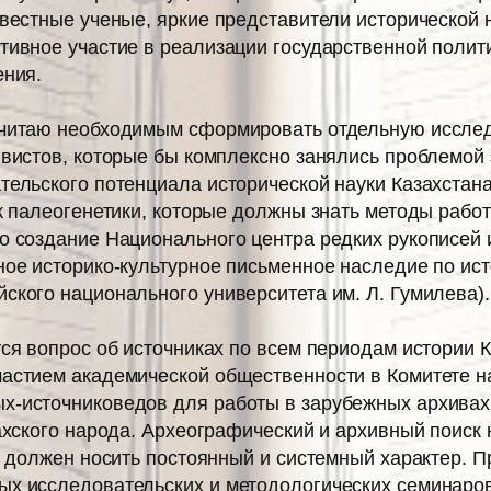
вестные ученые, яркие представители исторической н
ивное участие в реализации государственной полити
ения.
считаю необходимым сформировать отдельную исслед
вистов, которые бы комплексно занялись проблемой 
ельского потенциа­ла исторической науки Казахстан
к палеогенетики, которые должны знать методы работ
 создание Национального центра редких рукописей и 
ое историко-культурное письменное наследие по ист
ского национального университета им. Л. Гумилева).
ся вопрос об источниках по всем периодам истории 
астием академической общественности в Комитете н
х-источниковедов для работы в зарубежных архивах
захского народа. Археографический и архивный поиск
, должен носить постоянный и системный характер. П
х исследовательских и методологических семинаров