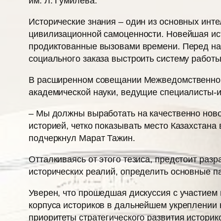
им. Л. Гумилева.
Исторические знания – один из основных инт
цивилизационной самоценности. Новейшая ист
продиктованные вызовами времени. Перед нам
социального заказа выстроить систему работ
В расширенном совещании Межведомственной 
академической науки, ведущие специалисты-и
– Мы должны выработать на качественно ново
историей, четко показывать место Казахстана
подчеркнул Марат Тажин.
Отталкиваясь от этого тезиса, предстоит раз
исторических реалий, определить основные п
Уверен, что прошедшая дискуссия с участием
корпуса историков в дальнейшем укреплении 
приоритеты стратегического развития историк