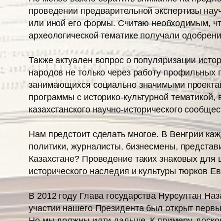
проведении предварительной экспертизы науч
или иной его формы. Считаю необходимым, чт
археологической тематике получали одобрени
Также актуален вопрос о популяризации истор
народов не только через работу профильных 
занимающихся социально значимыми проектам
программы с историко-культурной тематикой,
казахстанского научно-исторического сообщес
Нам предстоит сделать многое. В Венгрии ка
политики, журналисты, бизнесмены, представи
Казахстане? Проведение таких знаковых для 
исторического наследия и культуры тюрков Ев
В 2012 году Глава государства Нурсултан На
участии нашего Президента был открыт первы
Но мы должны идти дальше. К примеру, доскон