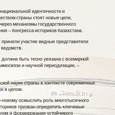
 национальной идентичности и
еством страны стоят новые цели,
 через механизмы государственного
ия – Конгресса историков Казахстана.
 приняли участие видные представители
х ведомств.
 должна быть тесно увязана с всемирной
аимосвязи и научной периодизации, –
еской науки страны в контексте современных
и в целом.
о-новому осмыслить роль многотысячного
сториков призван определить ключевые
целом и формирования устойчивого