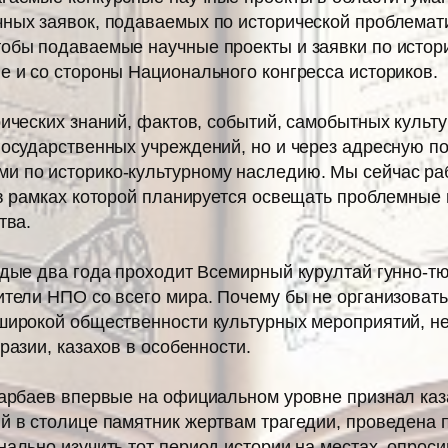
ных заявок, подаваемых по исторической проблемат
обы подаваемые научные проекты и заявки по истори
е и со стороны Национального конгресса историков.
ических знаний, фактов, событий, самобытных культу
государственных учреждений, но и через адрес­ную 
и по историко-культурному наследию. Мы сейчас ра
 в рамках которой планируется освещать проблемные
тва.
ждые два года проходит Всемирный курултай гунно-тю
тели НПО со всего мира. Почему бы не организовать
широкой общественности культурных мероприятий, н
разии, казахов в особенности.
зарбаев впервые на официальном уровне признал ка
й в столице памятник жертвам трагедии, проведена
ально изучить тот период истории на местах, опроси