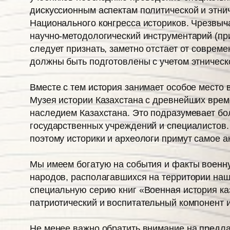
дискуссионным аспектам политической и этни
Национального конгресса историков. Чрезвыч
научно-методологический инструментарий (пр
следует признать, заметно отстает от совре
должны быть подготовлены с учетом этническ
Вместе с тем история занимает особое место 
Музея истории Казахстана с древнейших време
наследием Казахстана. Это подразумевает бо
государственных учреждений и специалистов.
поэтому историки и археологи примут самое ак
Мы имеем богатую на события и факты военную
народов, располагавшихся на территории наш
специальную серию книг «Военная история каз
патриотический и воспитательный компонент и
Не менее важно обратить внимание на предлаг