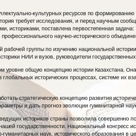
еллектуально-культурных ресурсов по формированию
ория требует исследования, и перед научным сообщ
и, историками, поставлена первостепенная задача:
ы профессионального научно-исторического объединен
рабочей группы по изучению национальной истории
сторики НИИ и вузов, руководители государственны
м уровне общую концепцию истории Казахстана. Она
 в глобальных исторических процессах, системе их вз
работать стратегическую концепцию развития историч
араметры и дать прогноз эволюции гуманитарной наук
 ведущих историков страны позволила совершенно п
нашей государственнос­ти. Национальный конгресс и
о-гуманитарных наук, исторического образования в 