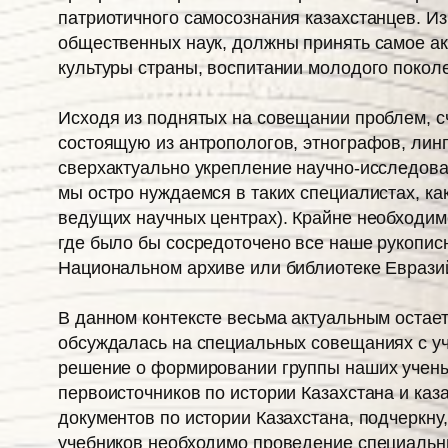
патриотичного самосознания казахстанцев. Из
общественных наук, должны принять самое акт
культуры страны, воспитании молодого покол
Исходя из поднятых на совещании проблем, 
состоящую из антропологов, этнографов, линг
сверхактуально укрепление научно-исследоват
мы остро нуждаемся в таких специалистах, ка
ведущих научных центрах). Крайне необходимо
где было бы сосредоточено все наше рукописн
Нацио­нальном архиве или библиотеке Евразий
В данном контексте весьма актуальным остает
обсуждалась на специальных совещаниях с уч
решение о формировании группы наших учены
первоисточников по истории Казах­стана и ка
документов по истории Казахстана, подчеркну
учебников необходимо проведение специальны