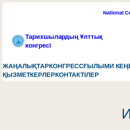
Перейти
National C
к
содержимому
Тарихшылардың Ұлттық
конгресі
ЖАҢАЛЫҚТАР
КОНГРЕСС
ҒЫЛЫМИ КЕҢ
ҚЫЗМЕТКЕРЛЕР
КОНТАКТІЛЕР
И