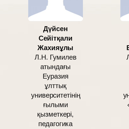
Дүйсен
Сейітқали
Жахияұлы
Л.Н. Гумилев
атындағы
Еуразия
ұлттық
университетінің
у
ғылыми
қызметкері,
педагогика