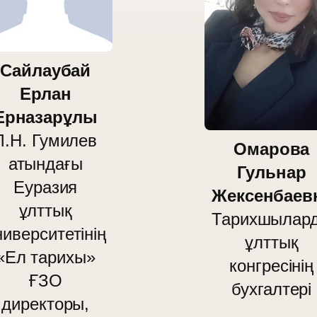
Сайлаубай
Ерлан
Ерназарұлы
Л.Н. Гумилев
Омарова
атындағы
Гульнар
Еуразия
Жексенбаев
ұлттық
Тарихшылар
ниверситетінің
ұлттық
«Ел тарихы»
конгресінің
ҒЗО
бухгалтері
директоры,