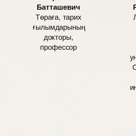
Батташевич
Төраға, тарих
ғылымдарының
докторы,
профессор
у
и