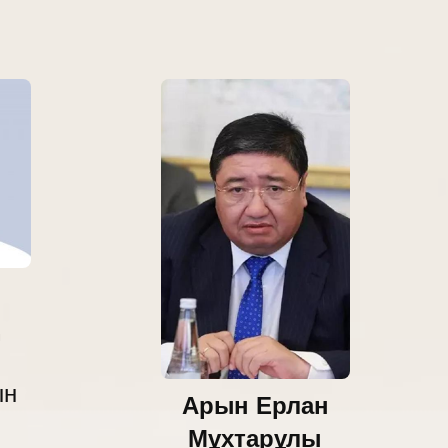
ын
Арын Ерлан
Мұхтарұлы