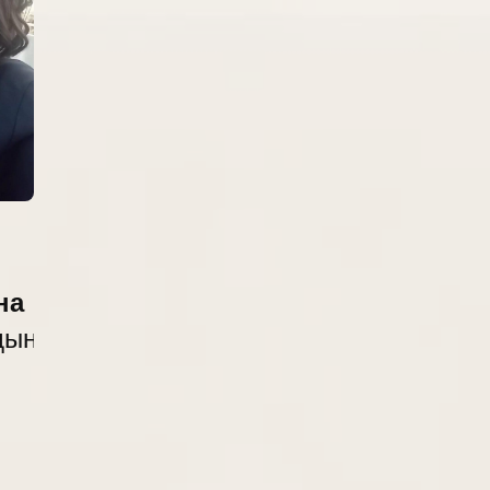
на
дың