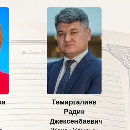
ва
Темиргалиев
Радик
а
Джексенбаевич