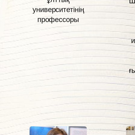
Ш
университетінің
профессоры
и
ғ