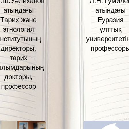
.Ш.Уәлиханов
Л.Н. Гумиле
атындағы
атындағы
Тарих және
Еуразия
этнология
ұлттық
нститутының
университетін
директоры,
профессор
тарих
ылымдарының
докторы,
профессор