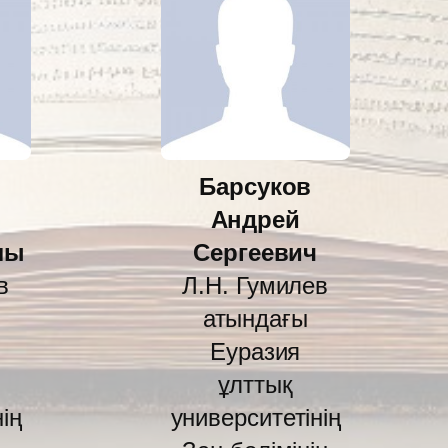
Барсуков
Андрей
лы
Сергеевич
в
Л.Н. Гумилев
атындағы
Еуразия
ұлттық
ің
университетінің