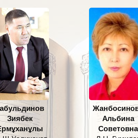
абульдинов
Жанбосино
Зиябек
Альбина
Ермұханұлы
Советовн