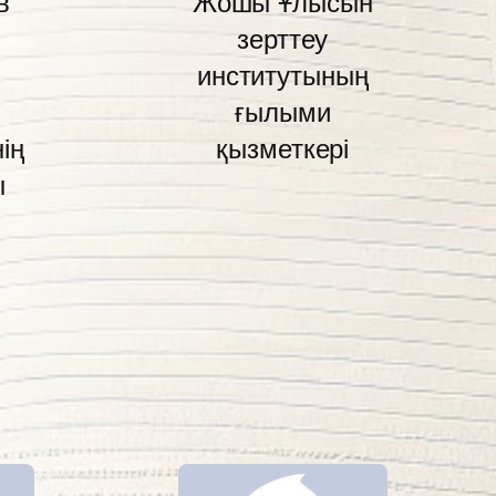
в
Жошы Ұлысын
зерттеу
институтының
ғылыми
ің
қызметкері
ы