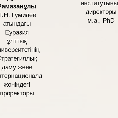
институтын
Рамазанұлы
директоры
Л.Н. Гумилев
м.а., PhD
атындағы
Еуразия
ұлттық
ниверситетінің
Стратегиялық
даму және
нтернационалдандыру
жөніндегі
проректоры