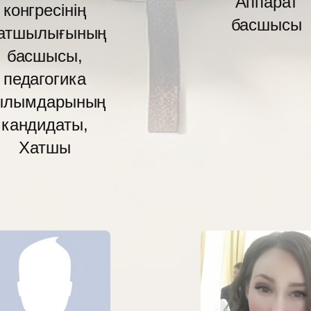
Аппарат
конгресінің
басшысы
атшылығының
басшысы,
педагогика
ылымдарының
кандидаты,
Хатшы