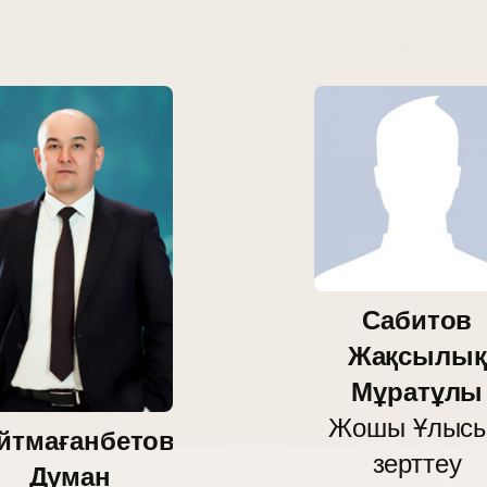
Сабитов
Жақсылық
Мұратұлы
Жошы Ұлыс
йтмағанбетов
зерттеу
Думан