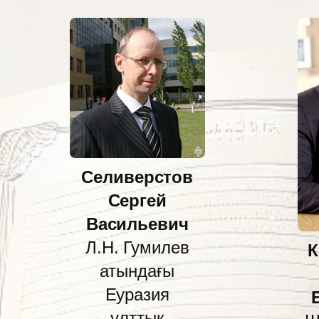
Селиверстов
Сергей
Васильевич
Л.Н. Гумилев
К
атындағы
Еуразия
ұлттық