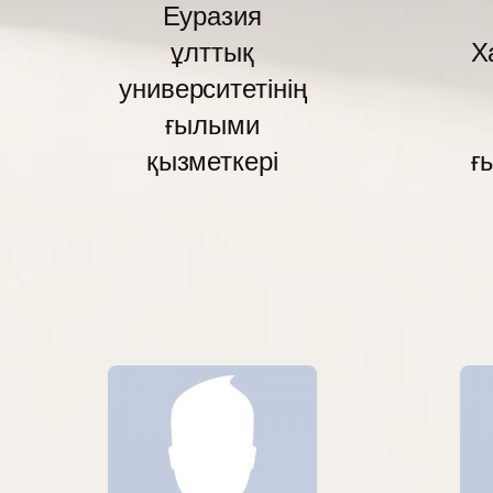
Еуразия
ұлттық
Х
университетінің
ғылыми
қызметкері
ғ