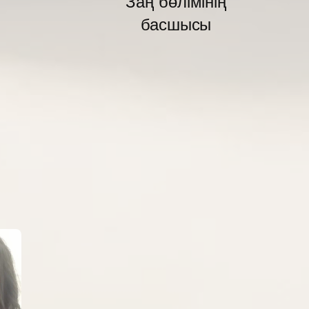
Заң бөлімінің
басшысы