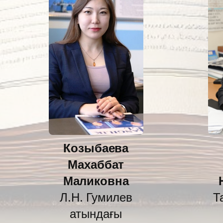
Козыбаева
Махаббат
Маликовна
Л.Н. Гумилев
Т
атындағы