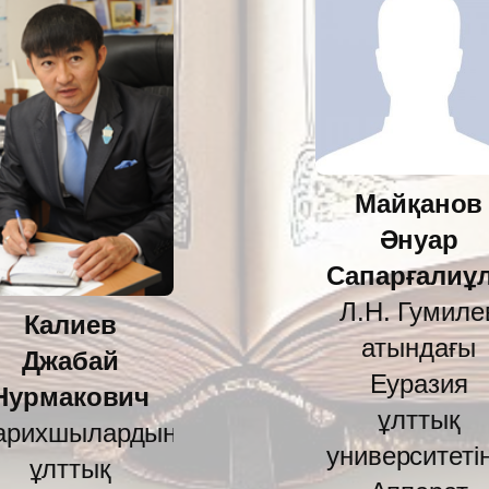
Майқанов
Әнуар
Сапарғалиұ
Л.Н. Гумиле
Калиев
атындағы
Джабай
Еуразия
Нурмакович
ұлттық
арихшылардың
университетін
ұлттық