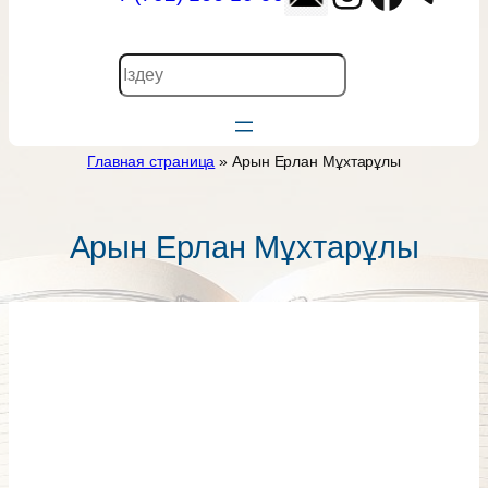
П
о
и
с
Главная страница
»
Арын Ерлан Мұхтарұлы
к
Арын Ерлан Мұхтарұлы